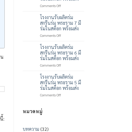
สกรีน
on
Comments Off
ร่ม
โรงงาน
พระราม
รับ
9
โรงงานรับผลิตร่ม
ผลิต
มี
สกรีนร่ม พระราม 7 มี
ร่ม
ร่ม
ร่มในสต็อก พร้อมส่ง
สกรีน
ใน
on
Comments Off
ร่ม
สต็
โรงงาน
พระราม
อก
รับ
8
พร้อม
โรงงานรับผลิตร่ม
ผลิต
มี
ส่ง
สกรีนร่ม พระราม 6 มี
ร่ม
ร่ม
าน
ร่มในสต็อก พร้อมส่ง
สกรีน
ใน
on
Comments Off
ร่ม
สต็
โรงงาน
พระราม
อก
รับ
7
พร้อม
โรงงานรับผลิตร่ม
ผลิต
มี
ส่ง
สกรีนร่ม พระราม 5 มี
ร่ม
ร่ม
ร่มในสต็อก พร้อมส่ง
สกรีน
ใน
on
Comments Off
ร่ม
สต็
โรงงาน
พระราม
อก
รับ
6
พร้อม
ผลิต
มี
หมวดหมู่
ส่ง
ร่ม
ร่ม
ี้:
สกรีน
ใน
ร่ม
สต็
บทความ
(32)
พระราม
อก