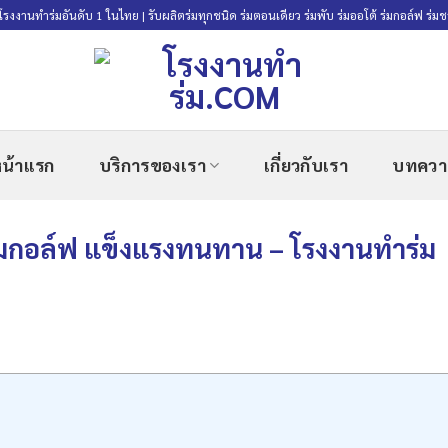
โรงงานทำร่มอันดับ 1 ในไทย | รับผลิตร่มทุกชนิด ร่มตอนเดียว ร่มพับ ร่มออโต้ ร่มกอล์ฟ ร่
น้าแรก
บริการของเรา
เกี่ยวกับเรา
บทควา
่มกอล์ฟ แข็งแรงทนทาน – โรงงานทำร่ม