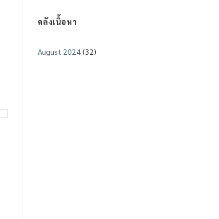
5
พร้อม
มี
ส่ง
คลังเนื้อหา
ร่ม
ใน
สต็
อก
August 2024
(32)
พร้อม
ส่ง