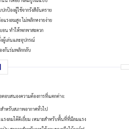
กันน้ำได้อย่างสมบูรณ์แบบ
ยปกป้องผู้ใช้จากรังสีอันตราย
อแรงลมสูง ไม่พลิกหงายง่าย
าร์บอน ทำให้พกพาสะดวก
้งผู้เล่นและอุปกรณ์
งกันร่มพลิกกลับ
ฟ
่อตอบสนองความต้องการที่แตกต่าง:
ำหรับสภาพอากาศทั่วไป
ลมได้ดีเยี่ยม เหมาะสำหรับพื้นที่ที่มีลมแรง