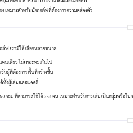
กดปุ่ม สะดวกสำหรับการใช้งานขณะถือไม้กอล์ฟ
าย เหมาะสำหรับนักกอล์ฟที่ต้องการความคล่องตัว
อล์ฟ เรามีให้เลือกหลายขนาด:
่นคนเดียว ไม่เทอะทะเกินไป
บผู้ที่ต้องการพื้นที่กว้างขึ้น
ั้งผู้เล่นและแคดดี้
0 ซม. ที่สามารถใช้ได้ 2-3 คน เหมาะสำหรับการเล่นเป็นกลุ่มหรือใน