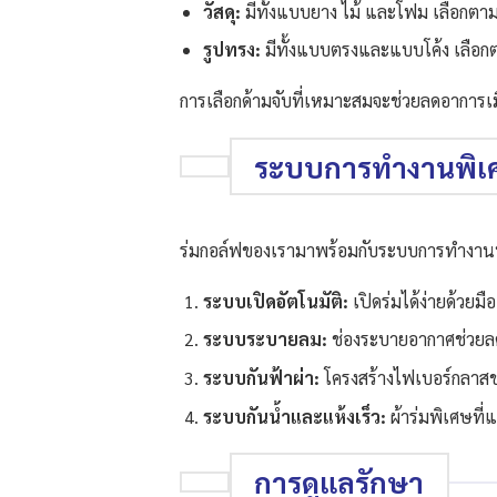
วัสดุ:
มีทั้งแบบยาง ไม้ และโฟม เลือกต
รูปทรง:
มีทั้งแบบตรงและแบบโค้ง เลือ
การเลือกด้ามจับที่เหมาะสมจะช่วยลดอาการเม
ระบบการทำงานพิเ
ร่มกอล์ฟของเรามาพร้อมกับระบบการทำงานพิ
ระบบเปิดอัตโนมัติ:
เปิดร่มได้ง่ายด้วยมื
ระบบระบายลม:
ช่องระบายอากาศช่วยลด
ระบบกันฟ้าผ่า:
โครงสร้างไฟเบอร์กลาสช่
ระบบกันน้ำและแห้งเร็ว:
ผ้าร่มพิเศษที่
การดูแลรักษา