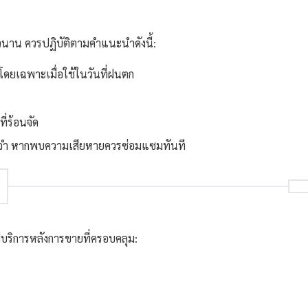
วนาน ควรปฏิบัติตามคำแนะนำดังนี้:
โดยเฉพาะเมื่อใช้ในวันที่ฝนตก
ี่ร้อนจัด
ะจำ หากพบความเสียหายควรซ่อมแซมทันที
บริการหลังการขายที่ครอบคลุม: