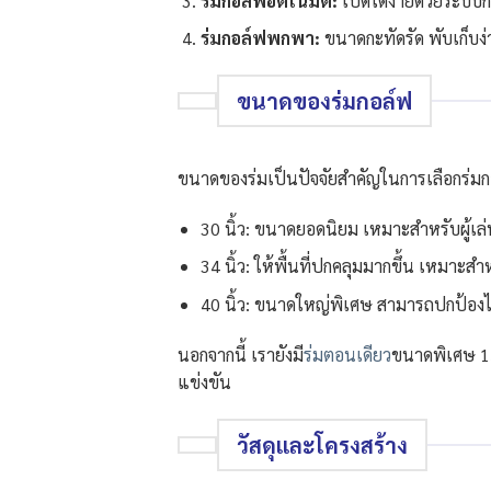
ร่มกอล์ฟอัตโนมัติ:
เปิดได้ง่ายด้วยระบบ
ร่มกอล์ฟพกพา:
ขนาดกะทัดรัด พับเก็บง่
ขนาดของร่มกอล์ฟ
ขนาดของร่มเป็นปัจจัยสำคัญในการเลือกร่มก
30 นิ้ว: ขนาดยอดนิยม เหมาะสำหรับผู้เล
34 นิ้ว: ให้พื้นที่ปกคลุมมากขึ้น เหมาะสำหรั
40 นิ้ว: ขนาดใหญ่พิเศษ สามารถปกป้องได้ท
นอกจากนี้ เรายังมี
ร่มตอนเดียว
ขนาดพิเศษ 15
แข่งขัน
วัสดุและโครงสร้าง