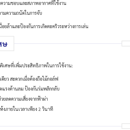
ามความชอบและสภาพอากาศที่ใช้งาน
กตามความถนัดในการจับ
ื่อยล้าและป้องกันการเกิดตะคริวระหว่างการเล่น
ศษ
เศษที่เพิ่มประสิทธิภาพในการใช้งาน:
อเดียว สะดวกเมื่อต้องถือไม้กอล์ฟ
แรงต้านลม ป้องกันร่มพลิกกลับ
วยลดความเสี่ยงจากฟ้าผ่า
แห้งภายในเวลาเพียง 2 วินาที