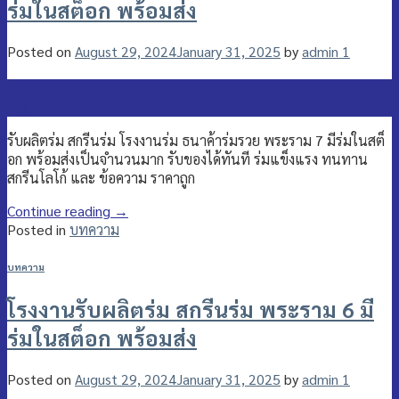
ร่มในสต็อก พร้อมส่ง
Posted on
August 29, 2024
January 31, 2025
by
admin 1
29
Aug
รับผลิตร่ม สกรีนร่ม โรงงานร่ม ธนาค้าร่มรวย พระราม 7 มีร่มในสต็
อก พร้อมส่งเป็นจำนวนมาก รับของได้ทันที ร่มแข็งแรง ทนทาน
สกรีนโลโก้ และ ข้อความ ราคาถูก
Continue reading
→
Posted in
บทความ
บทความ
โรงงานรับผลิตร่ม สกรีนร่ม พระราม 6 มี
ร่มในสต็อก พร้อมส่ง
Posted on
August 29, 2024
January 31, 2025
by
admin 1