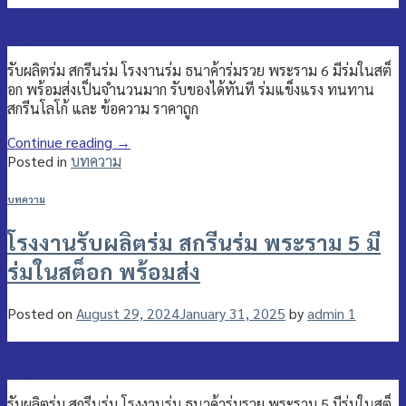
29
Aug
รับผลิตร่ม สกรีนร่ม โรงงานร่ม ธนาค้าร่มรวย พระราม 6 มีร่มในสต็
อก พร้อมส่งเป็นจำนวนมาก รับของได้ทันที ร่มแข็งแรง ทนทาน
สกรีนโลโก้ และ ข้อความ ราคาถูก
Continue reading
→
Posted in
บทความ
บทความ
โรงงานรับผลิตร่ม สกรีนร่ม พระราม 5 มี
ร่มในสต็อก พร้อมส่ง
Posted on
August 29, 2024
January 31, 2025
by
admin 1
29
Aug
รับผลิตร่ม สกรีนร่ม โรงงานร่ม ธนาค้าร่มรวย พระราม 5 มีร่มในสต็