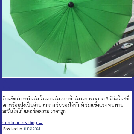
29
Aug
รับผลิตร่ม สกรีนร่ม โรงงานร่ม ธนาค้าร่มรวย พระราม 3 มีร่มในสต็
อก พร้อมส่งเป็นจำนวนมาก รับของได้ทันที ร่มแข็งแรง ทนทาน
สกรีนโลโก้ และ ข้อความ ราคาถูก
Continue reading
→
Posted in
บทความ