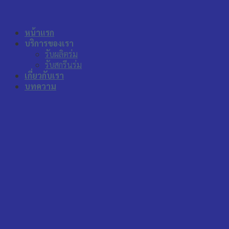
หน้าแรก
บริการของเรา
รับผลิตร่ม
รับสกรีนร่ม
เกี่ยวกับเรา
บทความ