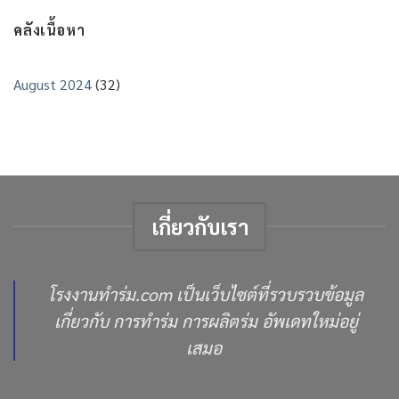
อก
มี
พร้อม
คลังเนื้อหา
ร่ม
ส่ง
ใน
สต็
อก
August 2024
(32)
พร้อม
ส่ง
เกี่ยวกับเรา
โรงงานทำร่ม.com เป็นเว็บไซต์ที่รวบรวบข้อมูล
เกี่ยวกับ การทำร่ม การผลิตร่ม อัพเดทใหม่อยู่
เสมอ