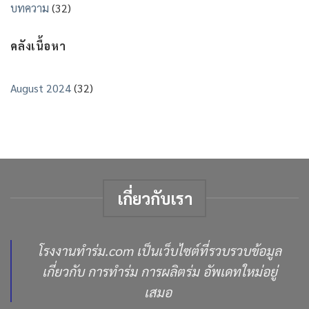
ใน
บทความ
(32)
พระราม
สต็
5
อก
มี
พร้อม
คลังเนื้อหา
ร่ม
ส่ง
ใน
สต็
อก
August 2024
(32)
พร้อม
ส่ง
เกี่ยวกับเรา
โรงงานทำร่ม.com เป็นเว็บไซต์ที่รวบรวบข้อมูล
เกี่ยวกับ การทำร่ม การผลิตร่ม อัพเดทใหม่อยู่
เสมอ